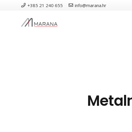
+385 21 240 655
info@marana.hr
Metaln