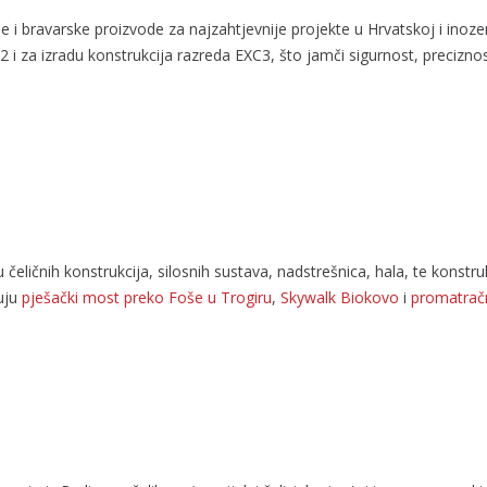
e i bravarske proizvode za najzahtjevnije projekte u Hrvatskoj i in
 za izradu konstrukcija razreda EXC3, što jamči sigurnost, preciznos
 čeličnih konstrukcija, silosnih sustava, nadstrešnica, hala, te konstr
čuju
pješački most preko Foše u Trogiru
,
Skywalk Biokovo
i
promatrač