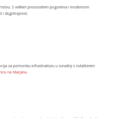
ozemstvu. S velikim proizvodnim pogonima i modernom
t i dugotrajnost.
ukcija za pomorsku infrastrukturu u suradnji s ovlaštenim
nicu na Marjanu
.