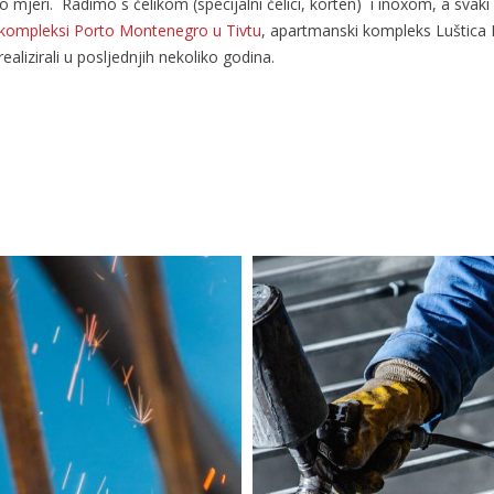
 mjeri. Radimo s čelikom (specijalni čelici, korten) i inoxom, a svaki
kompleksi Porto Montenegro u Tivtu
, apartmanski kompleks Luštica B
alizirali u posljednjih nekoliko godina.