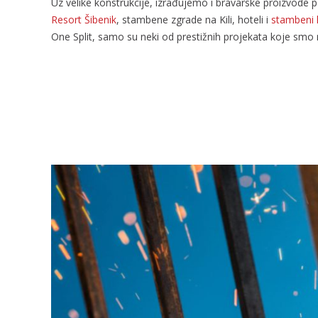
Uz velike konstrukcije, izrađujemo i bravarske proizvode po
Resort Šibenik
, stambene zgrade na Kili, hoteli i
stambeni 
One Split, samo su neki od prestižnih projekata koje smo re