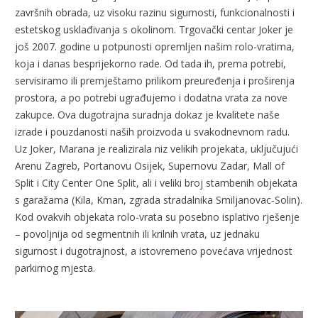
završnih obrada, uz visoku razinu sigurnosti, funkcionalnosti i
estetskog usklađivanja s okolinom. Trgovački centar Joker je
još 2007. godine u potpunosti opremljen našim rolo-vratima,
koja i danas besprijekorno rade. Od tada ih, prema potrebi,
servisiramo ili premještamo prilikom preuređenja i proširenja
prostora, a po potrebi ugrađujemo i dodatna vrata za nove
zakupce. Ova dugotrajna suradnja dokaz je kvalitete naše
izrade i pouzdanosti naših proizvoda u svakodnevnom radu.
Uz Joker, Marana je realizirala niz velikih projekata, uključujući
Arenu Zagreb, Portanovu Osijek, Supernovu Zadar, Mall of
Split i City Center One Split, ali i veliki broj stambenih objekata
s garažama (Kila, Kman, zgrada stradalnika Smiljanovac-Solin).
Kod ovakvih objekata rolo-vrata su posebno isplativo rješenje
– povoljnija od segmentnih ili krilnih vrata, uz jednaku
sigurnost i dugotrajnost, a istovremeno povećava vrijednost
parkirnog mjesta.