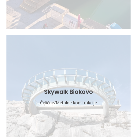
Skywalk Biokovo
Čelične/Metalne konstrukcije