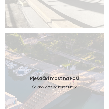
Pješački most na Foši
Čelične/Metalne konstrukcije