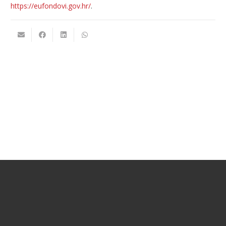
https://eufondovi.gov.hr/
.