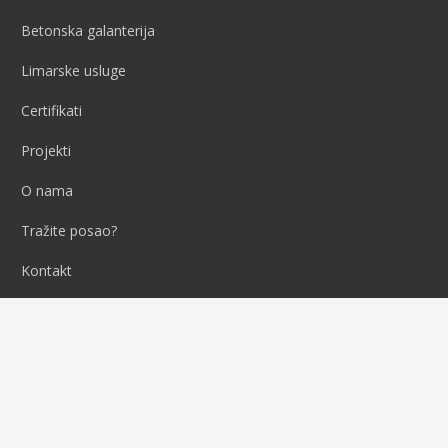
Betonska galanterija
Limarske usluge
Certifikati
Projekti
O nama
Tražite posao?
Kontakt
info@marana.hr
021 240655