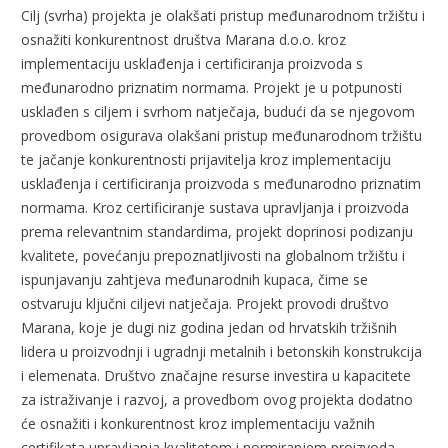
Cilj (svrha) projekta je olakšati pristup međunarodnom tržištu i
osnažiti konkurentnost društva Marana d.o.o. kroz
implementaciju usklađenja i certificiranja proizvoda s
međunarodno priznatim normama. Projekt je u potpunosti
usklađen s ciljem i svrhom natječaja, budući da se njegovom
provedbom osigurava olakšani pristup međunarodnom tržištu
te jačanje konkurentnosti prijavitelja kroz implementaciju
usklađenja i certificiranja proizvoda s međunarodno priznatim
normama. Kroz certificiranje sustava upravljanja i proizvoda
prema relevantnim standardima, projekt doprinosi podizanju
kvalitete, povećanju prepoznatljivosti na globalnom tržištu i
ispunjavanju zahtjeva međunarodnih kupaca, čime se
ostvaruju ključni ciljevi natječaja. Projekt provodi društvo
Marana, koje je dugi niz godina jedan od hrvatskih tržišnih
lidera u proizvodnji i ugradnji metalnih i betonskih konstrukcija
i elemenata. Društvo značajne resurse investira u kapacitete
za istraživanje i razvoj, a provedbom ovog projekta dodatno
će osnažiti i konkurentnost kroz implementaciju važnih
certifikata upravljanja kvalitetom i normiranjem proizvoda