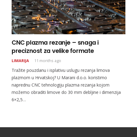
CNC plazma rezanje – snaga i
preciznost za velike formate
LIMARIJA
11 months ago
Tražite pouzdanu i isplativu uslugu rezanja limova
plazmom u Hrvatskoj? U Marani d.o.o. koristimo
naprednu CNC tehnologiju plazma rezanja kojom
možemo obraditi limove do 30 mm debljine i dimenzija
6×2,5…