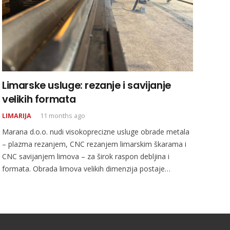
Limarske usluge: rezanje i savijanje
velikih formata
LIMARIJA
11 months ago
Marana d.o.o. nudi visokoprecizne usluge obrade metala
– plazma rezanjem, CNC rezanjem limarskim škarama i
CNC savijanjem limova – za širok raspon debljina i
formata. Obrada limova velikih dimenzija postaje…